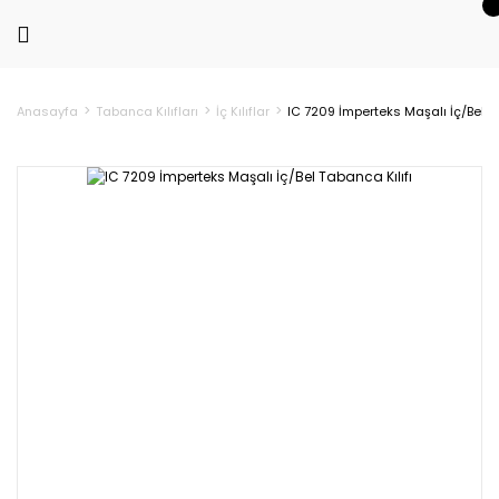
Anasayfa
Tabanca Kılıfları
İç Kılıflar
IC 7209 İmperteks Maşalı İç/Bel Ta