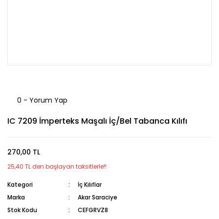
0 - Yorum Yap
IC 7209 İmperteks Maşalı İç/Bel Tabanca Kılıfı
270,00 TL
25,40 TL den başlayan taksitlerle!!
Kategori
İç Kılıflar
Marka
Akar Saraciye
Stok Kodu
CEFGRVZ8