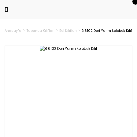
Anasayfa
Tabanca Kılıfları
Bel Kılıfları
B 6102 Deri Yarım kelebek Kılıf