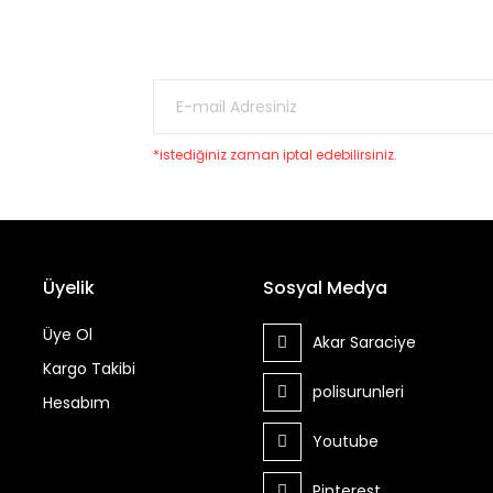
*istediğiniz zaman iptal edebilirsiniz.
Üyelik
Sosyal Medya
Üye Ol
Akar Saraciye
Kargo Takibi
polisurunleri
Hesabım
Youtube
Pinterest