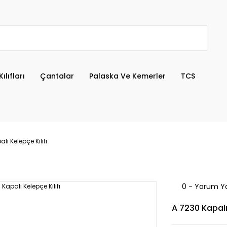
ılıfları
Çantalar
Palaska Ve Kemerler
TCS
lı Kelepçe Kılıfı
0 - Yorum Y
A 7230 Kapalı 