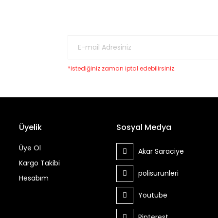
*istediğiniz zaman iptal edebilirsiniz.
Üyelik
Sosyal Medya
Üye Ol
Akar Saraciye
Kargo Takibi
polisurunleri
Hesabım
Youtube
Pinterest