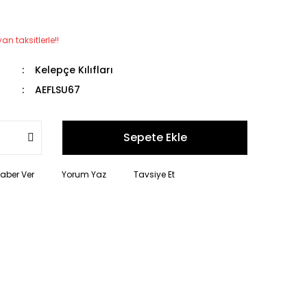
n taksitlerle!!
Kelepçe Kılıfları
AEFLSU67
Sepete Ekle
Haber Ver
Yorum Yaz
Tavsiye Et